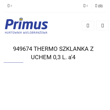
(
0
)
Zaloguj się
Zarejestruj się
Dodaj zgłoszenie
949674 THERMO SZKLANKA Z
UCHEM 0,3 L. a'4