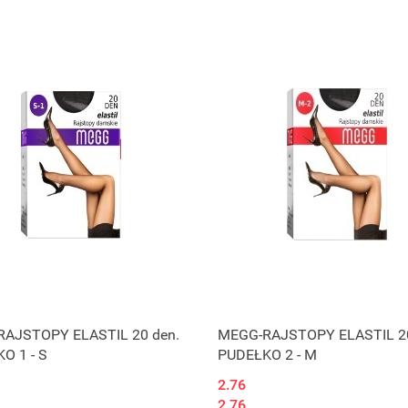
Produkt niedostępny
Produkt niedostępny
AJSTOPY ELASTIL 20 den.
MEGG-RAJSTOPY ELASTIL 20
O 1 - S
PUDEŁKO 2 - M
2.76
2.76