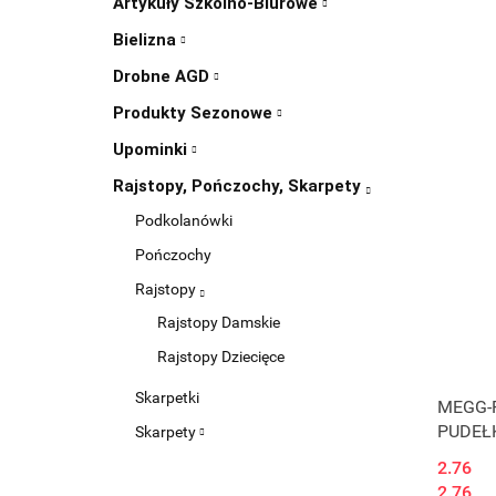
Artykuły Szkolno-Biurowe
Bielizna
Drobne AGD
Produkty Sezonowe
Upominki
Rajstopy, Pończochy, Skarpety
Podkolanówki
Pończochy
Rajstopy
Rajstopy Damskie
Rajstopy Dziecięce
Skarpetki
MEGG-R
PUDEŁK
Skarpety
2.76
2.76