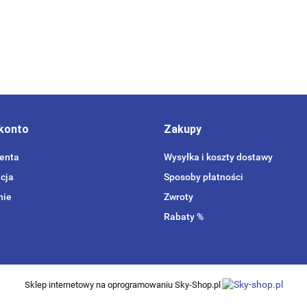
konto
Zakupy
ienta
Wysyłka i koszty dostawy
cja
Sposoby płatności
nie
Zwroty
Rabaty %
Sklep internetowy na oprogramowaniu Sky-Shop.pl