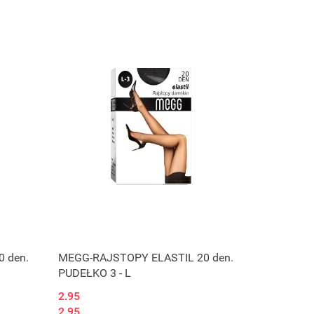
Produkt niedostępny
 den.
MEGG-RAJSTOPY ELASTIL 20 den.
PUDEŁKO 3 - L
2.95
2.95