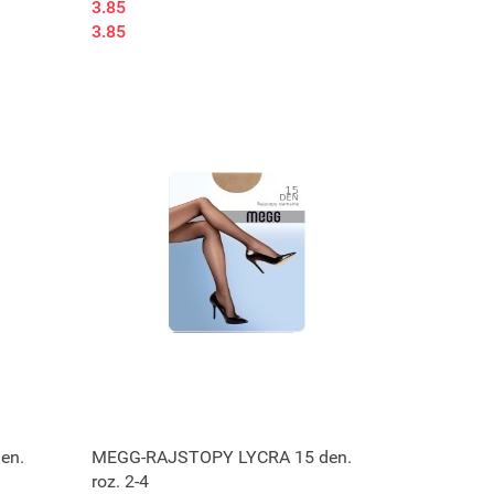
3.85
3.85
Produkt niedostępny
en.
MEGG-RAJSTOPY LYCRA 15 den.
roz. 2-4