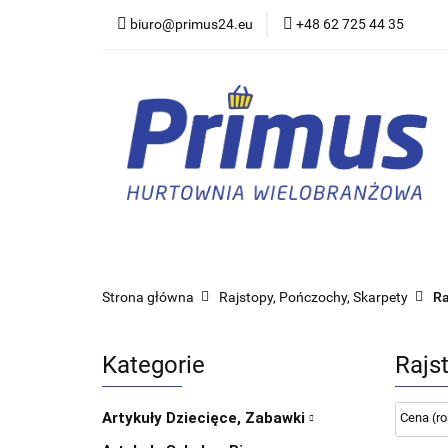
biuro@primus24.eu
+48 62 725 44 35
Artykuły Szkolno-B
Rajstopy, Pończoch
Artykuły Szkolno-Biurowe
Bielizna
Strona główna
Rajstopy, Pończochy, Skarpety
Ra
Kategorie
Rajs
Artykuły Dziecięce, Zabawki