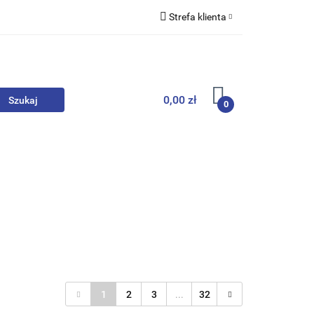
Strefa klienta
we
Zaloguj się
Zarejestruj się
Dodaj zgłoszenie
0,00 zł
0
, Skarpety
Upominki
Zabawki
1
2
3
...
32