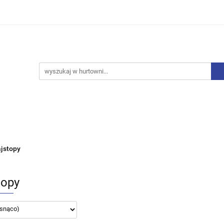
iurowe
Bielizna
Drobne AGD
Produkty Sezono
y, Skarpety
Upominki
Zabawki
Drobne AGD
Produkty Sezonowe
Rajstopy, Pończochy
jstopy
topy