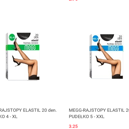
Produkt niedostępny
Produkt niedostępny
AJSTOPY ELASTIL 20 den.
MEGG-RAJSTOPY ELASTIL 20
O 4 - XL
PUDEŁKO 5 - XXL
3.25