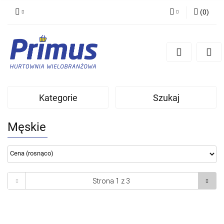
(
0
)
Zaloguj się
Zarejestruj się
Dodaj zgłoszenie
Kategorie
Szukaj
Męskie