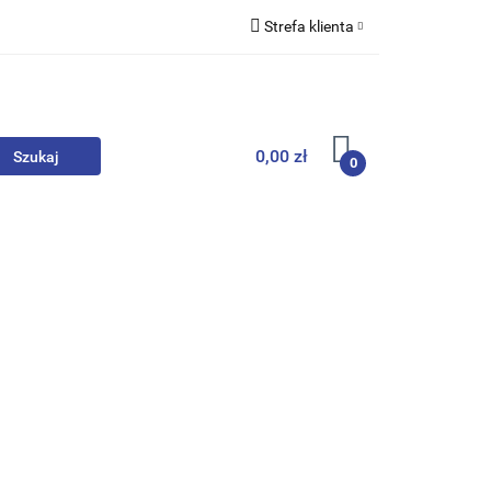
Strefa klienta
we
Zaloguj się
Zarejestruj się
Dodaj zgłoszenie
0,00 zł
0
, Skarpety
Upominki
Zabawki