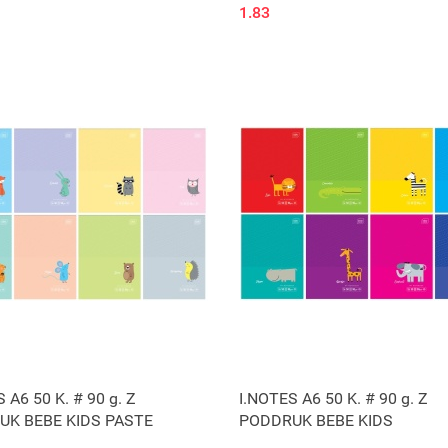
1.83
Produkt niedostępny
Produkt niedostępny
 A6 50 K. # 90 g. Z
I.NOTES A6 50 K. # 90 g. Z
UK BEBE KIDS PASTE
PODDRUK BEBE KIDS