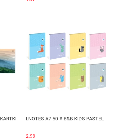
Produkt niedostępny
 KARTKI
I.NOTES A7 50 # B&B KIDS PASTEL
2.99