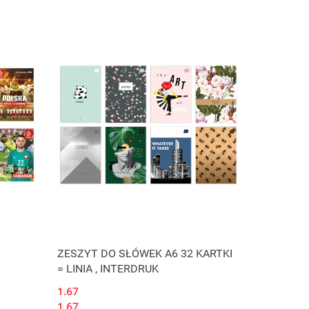
Produkt niedostępny
ZESZYT DO SŁÓWEK A6 32 KARTKI
= LINIA , INTERDRUK
1.67
1.67