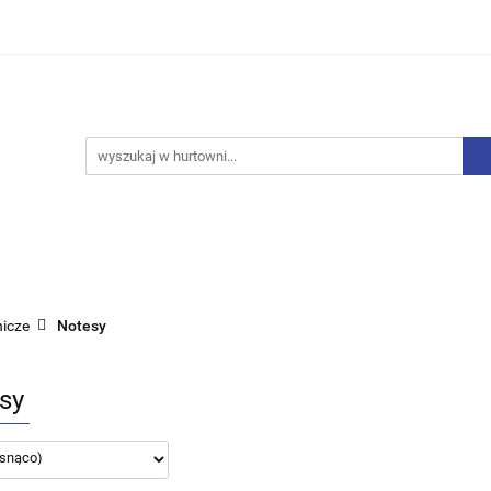
iurowe
Bielizna
Drobne AGD
Produkty Sezono
y, Skarpety
Upominki
Zabawki
Drobne AGD
Produkty Sezonowe
Rajstopy, Pończochy
nicze
Notesy
sy