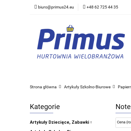
biuro@primus24.eu
+48 62 725 44 35
Artykuły Szkolno-B
Rajstopy, Pończoch
Artykuły Szkolno-Biurowe
Bielizna
Strona główna
Artykuły Szkolno-Biurowe
Papier
Kategorie
Note
Artykuły Dziecięce, Zabawki