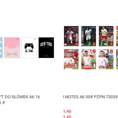
Produkt niedostępny
YT DO SŁÓWEK A6 16
I.NOTES A6 50# PZPN 73039
K #
1.45
1.45