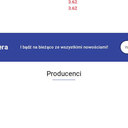
3.62
3.62
era
I bądź na bieżąco ze wszystkimi nowościami!
Producenci