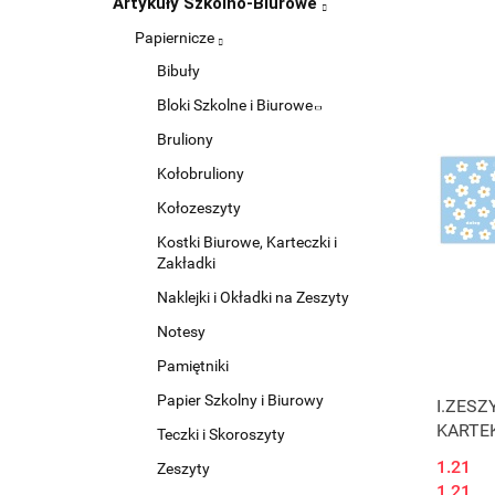
Artykuły Szkolno-Biurowe
Papiernicze
Bibuły
Bloki Szkolne i Biurowe
Bruliony
Kołobruliony
Kołozeszyty
Kostki Biurowe, Karteczki i
Zakładki
Naklejki i Okładki na Zeszyty
Notesy
Pamiętniki
Papier Szkolny i Biurowy
I.ZESZ
KARTE
Teczki i Skoroszyty
1.21
Zeszyty
1.21