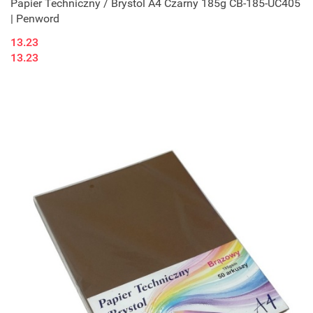
Papier Techniczny / Brystol A4 Czarny 185g CB-185-UC405
| Penword
13.23
13.23