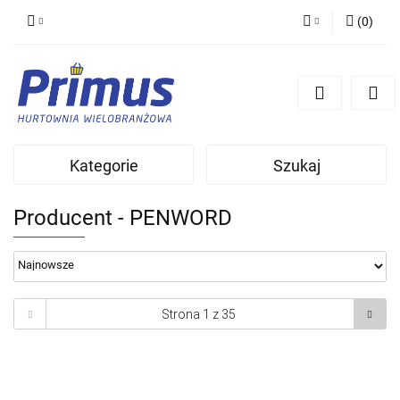
(
0
)
Zaloguj się
Zarejestruj się
Dodaj zgłoszenie
Kategorie
Szukaj
Producent - PENWORD