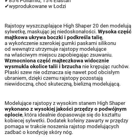
✔
85% Poliamid, 15% Elastan
✔
wyprodukowane w
Ł
odzi
Rajstopy wyszczuplające High Shaper 20 den modelują
sylwetkę, maskując jej niedoskonałości.
Wysoka część
majtkowa ukrywa boczki i podkreśla talię
,
a wykończenie szerokiej gumki paskami silikonu
od wewnątrz utrzymuje rajstopy modelujące
na właściwym miejscu zapobiegając zsuwaniu.
Wzmocniona część majteczkowa widocznie
wysmukla okolice talii i brzucha
nie krępując ruchów.
Płaski szew nie odznacza się nawet pod obcisłym
ubraniem, dzięki czemu rajstopy pozostają
niewidoczną, choć skuteczną, bielizną modelującą.
Modelujące rajstopy z wysokim stanem High Shaper
wykonano z wysokiej jakości przędzy o podwójnym
oplocie
, która idealnie dopasowuje się do kształtu
kobiecej sylwetki. Dodatek kofeiny zawarty w przędzy
pomaga w trakcie noszenia rajstop modelujących
zadbać o kondycję skóry nóg.