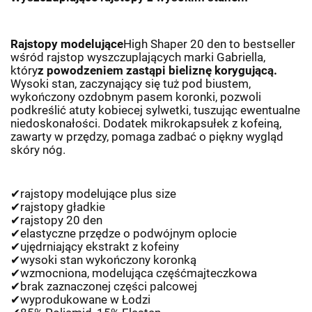
Rajstopy modelujące
High Shaper 20 den to bestseller
wśród rajstop wyszczuplających marki Gabriella,
który
z powodzeniem zastąpi bieliznę korygującą.
Wysoki stan, zaczynający się tuż pod biustem,
wykończony ozdobnym pasem koronki, pozwoli
podkreślić atuty kobiecej sylwetki, tuszując ewentualne
niedoskonałości. Dodatek mikrokapsułek z kofeiną,
zawarty w przędzy, pomaga zadbać o piękny wygląd
skóry nóg.
✔
rajstopy modeluj
ą
ce plus size
✔
rajstopy g
ł
adkie
✔
rajstopy 20 den
✔
elastyczne prz
ę
dze o podwójnym oplocie
✔
uj
ę
drniaj
ą
cy ekstrakt z kofeiny
✔
wysoki stan wyko
ń
czony koronk
ą
✔
wzmocniona, modeluj
ą
ca cz
ęść
majteczkowa
✔
brak zaznaczonej cz
ęś
ci palcowej
✔
wyprodukowane w
Ł
odzi