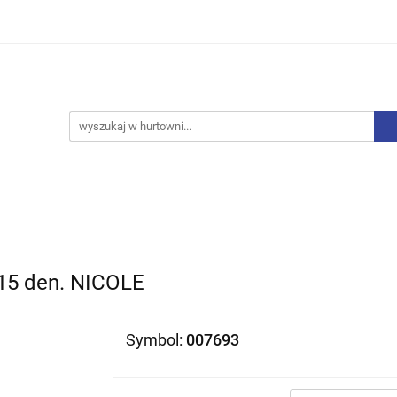
iurowe
Bielizna
Drobne AGD
Produkty Sezono
y, Skarpety
Upominki
Zabawki
Drobne AGD
Produkty Sezonowe
Rajstopy, Pończochy
 den. NICOLE
Symbol:
007693