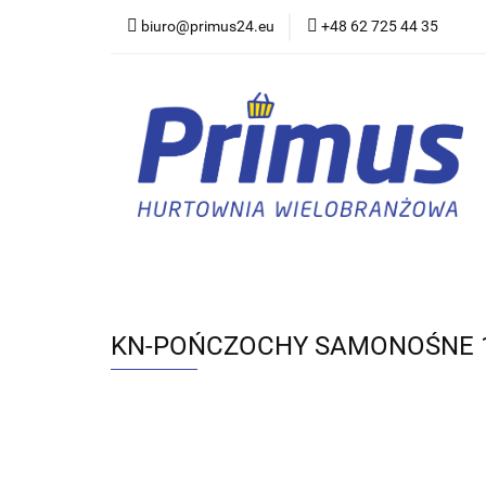
biuro@primus24.eu
+48 62 725 44 35
Artykuły Szkolno-B
Rajstopy, Pończoch
Artykuły Szkolno-Biurowe
Bielizna
KN-POŃCZOCHY SAMONOŚNE 15