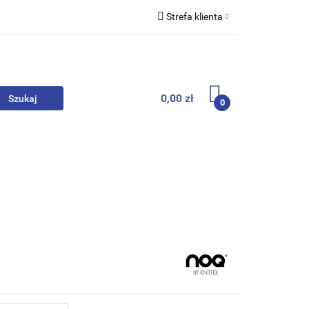
Strefa klienta
we
Zaloguj się
Zarejestruj się
Dodaj zgłoszenie
0,00 zł
0
, Skarpety
Upominki
Zabawki