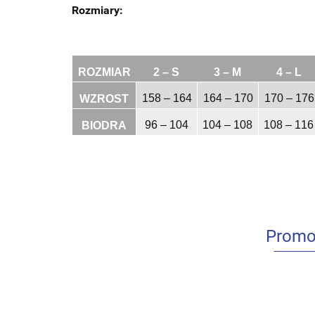
Rozmiary:
ROZMIAR
2 – S
3 – M
4 – L
158 – 164
164 – 170
170 – 176
WZROST
96 – 104
104 – 108
108 – 116
BIODRA
Promo