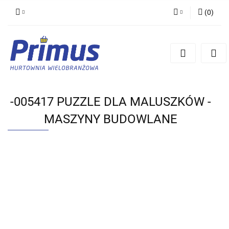
(
0
)
Zaloguj się
Zarejestruj się
Dodaj zgłoszenie
-005417 PUZZLE DLA MALUSZKÓW -
MASZYNY BUDOWLANE