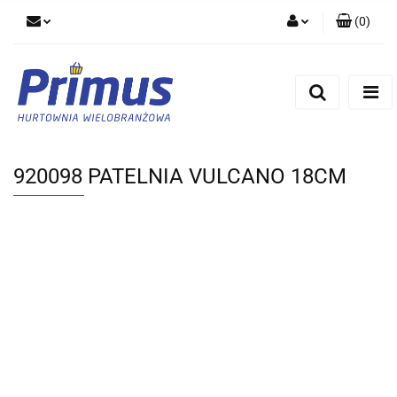
(
0
)
Zaloguj się
Zarejestruj się
Dodaj zgłoszenie
920098 PATELNIA VULCANO 18CM