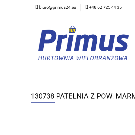
biuro@primus24.eu
+48 62 725 44 35
Artykuły Szkolno-B
Rajstopy, Pończoch
Artykuły Szkolno-Biurowe
Bielizna
130738 PATELNIA Z POW. MA