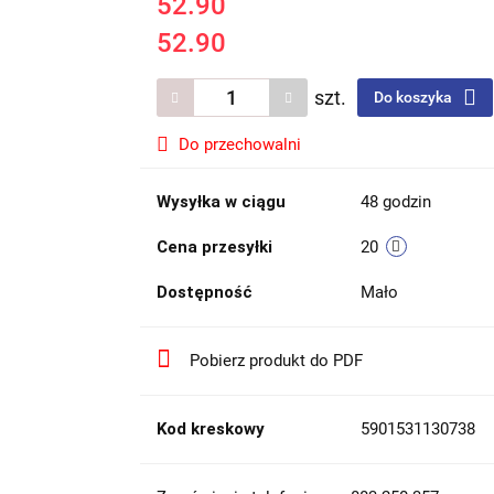
52.90
52.90
szt.
Do koszyka
Do przechowalni
Wysyłka w ciągu
48 godzin
Cena przesyłki
20
Dostępność
Mało
Pobierz produkt do PDF
Kod kreskowy
5901531130738