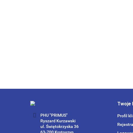
Twoje 
PHU "PRIMUS"
Profil kl
Ryszard Kurzawski
Rejestra
ul. Świętokrzyska 36
63-700 Krotoszyn
Logowa