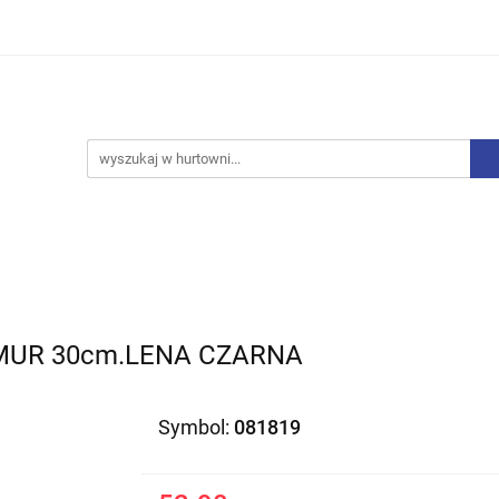
iurowe
Bielizna
Drobne AGD
Produkty Sezono
y, Skarpety
Upominki
Zabawki
Drobne AGD
Produkty Sezonowe
Rajstopy, Pończochy
RMUR 30cm.LENA CZARNA
Symbol:
081819