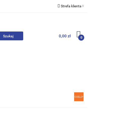
Strefa klienta
we
Zaloguj się
Zarejestruj się
Dodaj zgłoszenie
0,00 zł
0
, Skarpety
Upominki
Zabawki