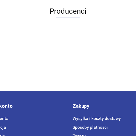
Producenci
konto
Zakupy
ienta
Wysyłka i koszty dostawy
cja
Sposoby płatności
nie
Zwroty