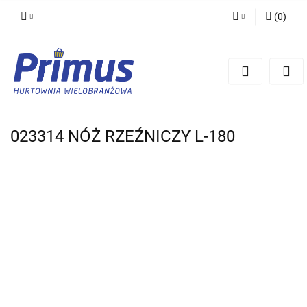
(
0
)
Zaloguj się
Zarejestruj się
Dodaj zgłoszenie
023314 NÓŻ RZEŹNICZY L-180