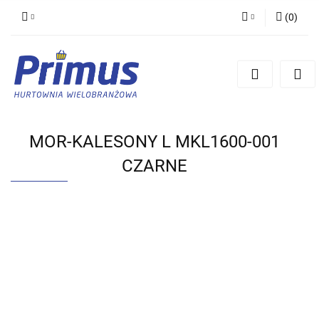
(
0
)
Zaloguj się
Zarejestruj się
Dodaj zgłoszenie
MOR-KALESONY L MKL1600-001
CZARNE