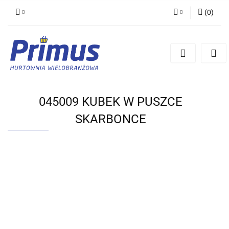
(
0
)
Zaloguj się
Zarejestruj się
Dodaj zgłoszenie
045009 KUBEK W PUSZCE
SKARBONCE