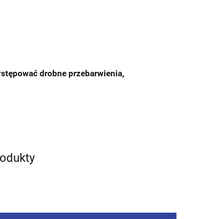
ystępować drobne przebarwienia,
rodukty