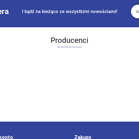
era
I bądź na bieżąco ze wszystkimi nowościami!
Producenci
konto
Zakupy