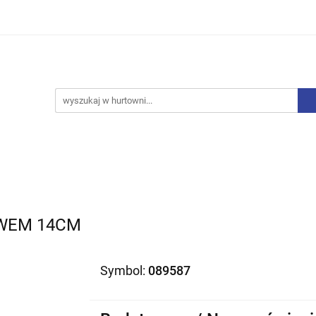
iurowe
Bielizna
Drobne AGD
Produkty Sezono
y, Skarpety
Upominki
Zabawki
Drobne AGD
Produkty Sezonowe
Rajstopy, Pończochy
EWEM 14CM
Symbol:
089587