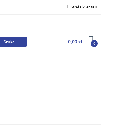
Strefa klienta
we
Zaloguj się
Zarejestruj się
Dodaj zgłoszenie
0,00 zł
0
, Skarpety
Upominki
Zabawki