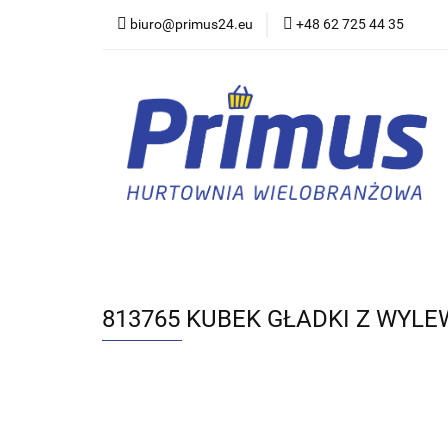
biuro@primus24.eu
+48 62 725 44 35
Artykuły Szkolno-B
Rajstopy, Pończoch
Artykuły Szkolno-Biurowe
Bielizna
813765 KUBEK GŁADKI Z WYL