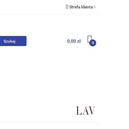
Strefa klienta
we
Zaloguj się
Zarejestruj się
Dodaj zgłoszenie
0,00 zł
0
, Skarpety
Upominki
Zabawki