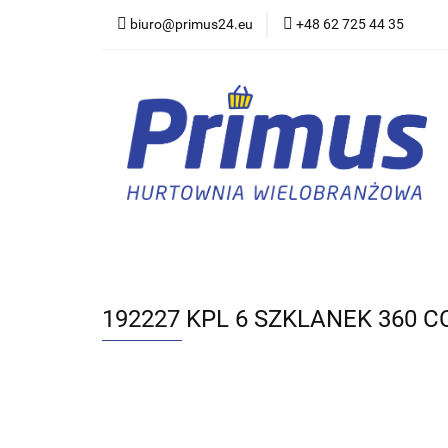
biuro@primus24.eu
+48 62 725 44 35
Artykuły Szkolno-B
Rajstopy, Pończoch
Artykuły Szkolno-Biurowe
Bielizna
192227 KPL 6 SZKLANEK 360 C