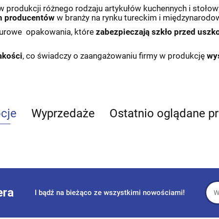
ę w produkcji różnego rodzaju artykułów kuchennych i stołow
h producentów
w branży na rynku tureckim i międzynarod
turowe opakowania, które
zabezpieczają szkło przed uszk
akości
, co świadczy o zaangażowaniu firmy w produkcję
wys
cje
Wyprzedaże
Ostatnio oglądane p
era
I bądź na bieżąco ze wszystkimi nowościami!