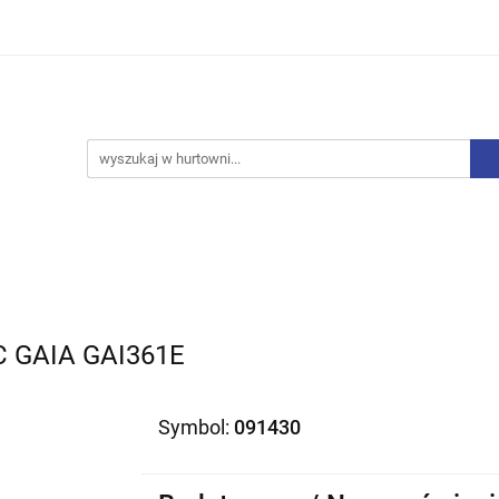
iurowe
Bielizna
Drobne AGD
Produkty Sezono
y, Skarpety
Upominki
Zabawki
Drobne AGD
Produkty Sezonowe
Rajstopy, Pończochy
C GAIA GAI361E
Symbol:
091430