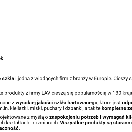
ek
 szkła
i jedna z wiodących firm z branży w Europie. Cieszy 
że produkty z firmy LAV cieszą się popularnością w 130 kra
onane
z wysokiej jakości szkła hartowanego
, które jest
odpo
n. kieliszki, miski, puchary i dzbanki, a także
kompletne z
rojektowane z myślą o
zaspokojeniu potrzeb i wymagań kl
ch kształtach i rozmiarach.
Wszystkie produkty są starann
ieczność.