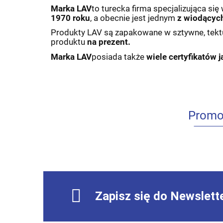
Marka LAV
to turecka firma specjalizująca si
1970 roku
, a obecnie jest jednym
z wiodącyc
Produkty LAV są zapakowane w sztywne, tek
produktu
na prezent.
Marka LAV
posiada także
wiele certyfikatów j
Promo
Zapisz się do Newslett