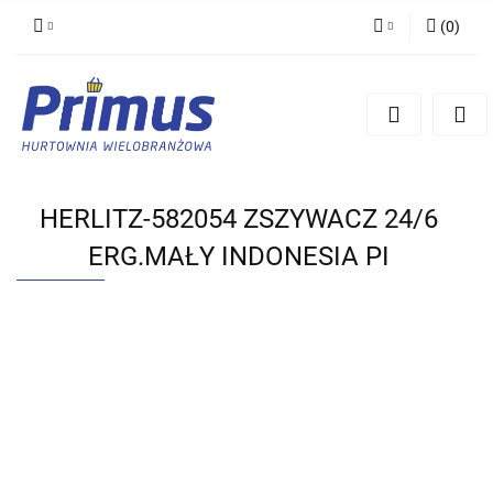
(
0
)
Zaloguj się
Zarejestruj się
Dodaj zgłoszenie
HERLITZ-582054 ZSZYWACZ 24/6
ERG.MAŁY INDONESIA PI