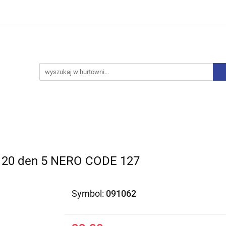
iurowe
Bielizna
Drobne AGD
Produkty Sezono
y, Skarpety
Upominki
Zabawki
Drobne AGD
Produkty Sezonowe
Rajstopy, Pończochy
20 den 5 NERO CODE 127
Symbol:
091062