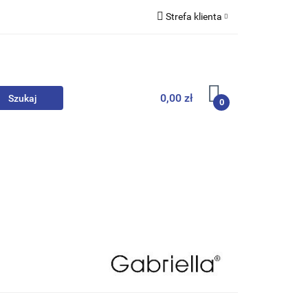
Strefa klienta
we
Zaloguj się
Zarejestruj się
Dodaj zgłoszenie
0,00 zł
0
, Skarpety
Upominki
Zabawki