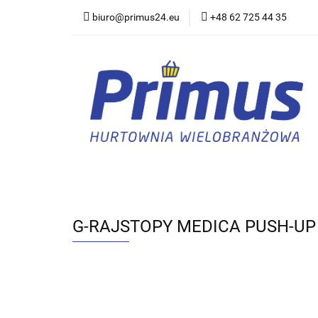
biuro@primus24.eu
+48 62 725 44 35
Artykuły Szkolno-B
Rajstopy, Pończoch
Artykuły Szkolno-Biurowe
Bielizna
G-RAJSTOPY MEDICA PUSH-UP 