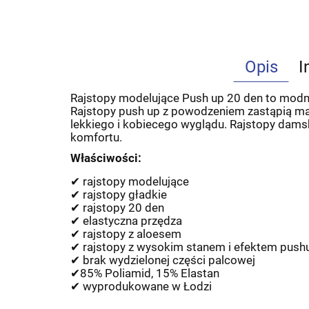
Opis
I
Rajstopy modelujące Push up 20 den to modna
Rajstopy push up z powodzeniem zastąpią majt
lekkiego i kobiecego wyglądu. Rajstopy dams
komfortu.
Właściwości:
✔
rajstopy modelujące
✔
rajstopy gładkie
✔
rajstopy 20 den
✔
elastyczna przędza
✔
rajstopy z aloesem
✔
rajstopy z wysokim stanem i efektem pushup
✔
brak wydzielonej części palcowej
✔
85% Poliamid, 15% Elastan
✔
wyprodukowane w Łodzi