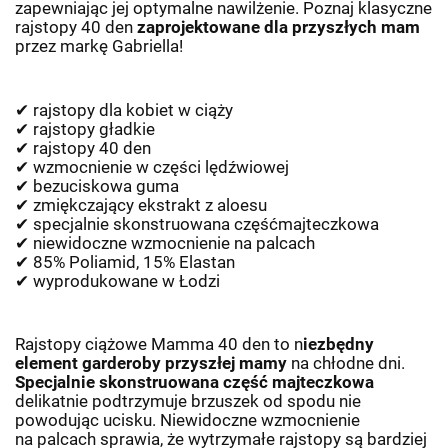
zapewniając jej optymalne nawilżenie. Poznaj klasyczne
rajstopy 40 den
zaprojektowane dla przyszłych mam
przez markę Gabriella!
✔
rajstopy dla kobiet w
ci
ąż
y
✔
rajstopy g
ł
adkie
✔
rajstopy 40 den
✔
wzmocnienie w
cz
ęś
ci l
ę
d
ź
wiowej
✔
bezuciskowa guma
✔
zmi
ę
kczaj
ą
cy ekstrakt z aloesu
✔
specjalnie skonstruowana cz
ęść
majteczkowa
✔
niewidoczne wzmocnienie na
palcach
✔
85% Poliamid, 15% Elastan
✔
wyprodukowane w
Ł
odzi
Rajstopy ciążowe Mamma 40 den to n
iezbędny
element garderoby przyszłej mamy
na chłodne dni.
Specjalnie skonstruowana część majteczkowa
delikatnie podtrzymuje brzuszek od spodu nie
powodując ucisku. Niewidoczne wzmocnienie
na palcach sprawia, że wytrzymałe rajstopy są bardziej