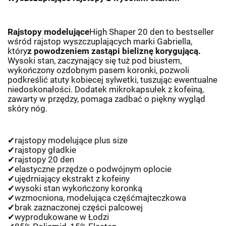
Rajstopy modelujące
High Shaper 20 den to bestseller
wśród rajstop wyszczuplających marki Gabriella,
który
z powodzeniem zastąpi bieliznę korygującą.
Wysoki stan, zaczynający się tuż pod biustem,
wykończony ozdobnym pasem koronki, pozwoli
podkreślić atuty kobiecej sylwetki, tuszując ewentualne
niedoskonałości. Dodatek mikrokapsułek z kofeiną,
zawarty w przędzy, pomaga zadbać o piękny wygląd
skóry nóg.
✔
rajstopy modeluj
ą
ce plus size
✔
rajstopy g
ł
adkie
✔
rajstopy 20 den
✔
elastyczne prz
ę
dze o podwójnym oplocie
✔
uj
ę
drniaj
ą
cy ekstrakt z kofeiny
✔
wysoki stan wyko
ń
czony koronk
ą
✔
wzmocniona, modeluj
ą
ca cz
ęść
majteczkowa
✔
brak zaznaczonej cz
ęś
ci palcowej
✔
wyprodukowane w
Ł
odzi