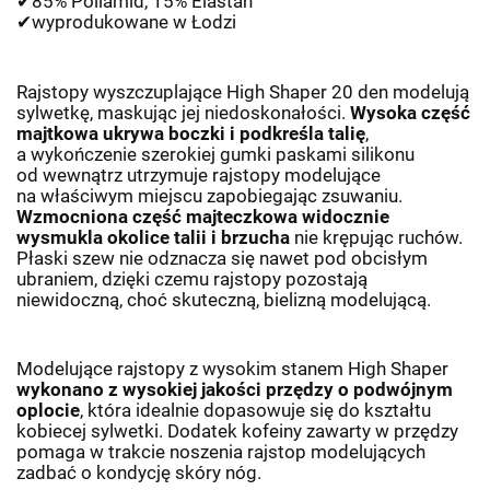
✔
85% Poliamid, 15% Elastan
✔
wyprodukowane w
Ł
odzi
Rajstopy wyszczuplające High Shaper 20 den modelują
sylwetkę, maskując jej niedoskonałości.
Wysoka część
majtkowa ukrywa boczki i podkreśla talię
,
a wykończenie szerokiej gumki paskami silikonu
od wewnątrz utrzymuje rajstopy modelujące
na właściwym miejscu zapobiegając zsuwaniu.
Wzmocniona część majteczkowa widocznie
wysmukla okolice talii i brzucha
nie krępując ruchów.
Płaski szew nie odznacza się nawet pod obcisłym
ubraniem, dzięki czemu rajstopy pozostają
niewidoczną, choć skuteczną, bielizną modelującą.
Modelujące rajstopy z wysokim stanem High Shaper
wykonano z wysokiej jakości przędzy o podwójnym
oplocie
, która idealnie dopasowuje się do kształtu
kobiecej sylwetki. Dodatek kofeiny zawarty w przędzy
pomaga w trakcie noszenia rajstop modelujących
zadbać o kondycję skóry nóg.