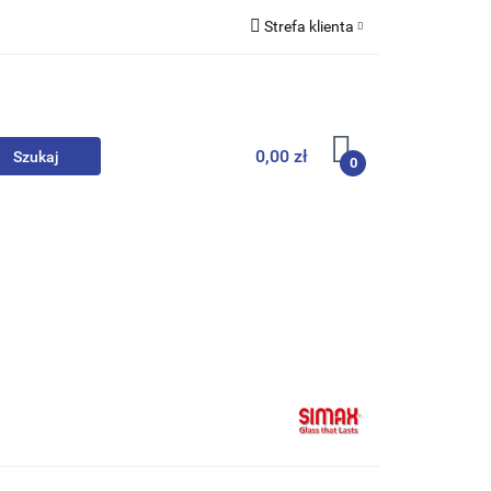
Strefa klienta
we
Zaloguj się
Zarejestruj się
Dodaj zgłoszenie
0,00 zł
0
, Skarpety
Upominki
Zabawki