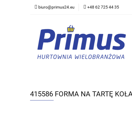
biuro@primus24.eu
+48 62 725 44 35
Artykuły Szkolno-B
Rajstopy, Pończoch
Artykuły Szkolno-Biurowe
Bielizna
415586 FORMA NA TARTĘ KOŁAC