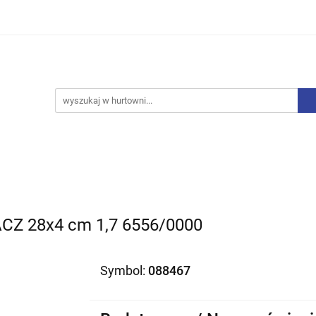
iurowe
Bielizna
Drobne AGD
Produkty Sezono
y, Skarpety
Upominki
Zabawki
Drobne AGD
Produkty Sezonowe
Rajstopy, Pończochy
Z 28x4 cm 1,7 6556/0000
Symbol:
088467