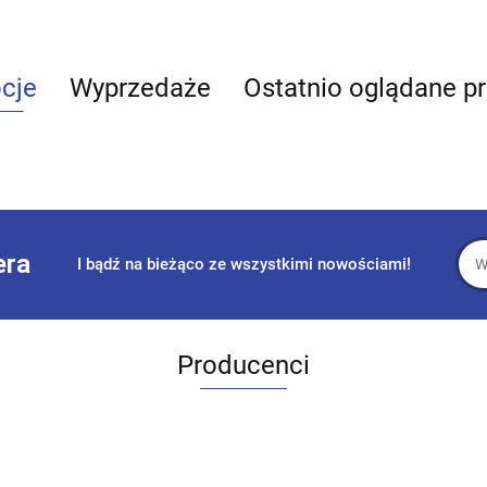
cje
Wyprzedaże
Ostatnio oglądane p
era
I bądź na bieżąco ze wszystkimi nowościami!
Producenci