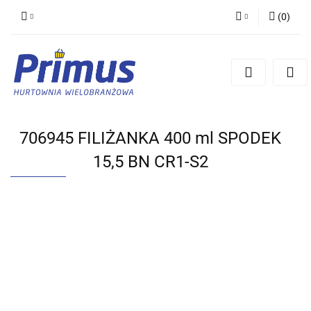
(
0
)
Zaloguj się
Zarejestruj się
Dodaj zgłoszenie
706945 FILIŻANKA 400 ml SPODEK
15,5 BN CR1-S2