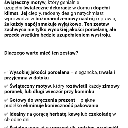
świąteczny
motyw,
który genialnie
uzupełni
świąteczne dekoracje
w domu i
dopełni
klimat
.
Jej
ciepły, radosny design natychmiast
wprowadza w
bożonarodzeniowy nastrój
i sprawia,
że
każdy napój smakuje wyjątkowo. Ten zestaw
zachwyca nie tylko wysokiej jakości porcelaną, ale
przede wsztkim będzie uzupełnieniem wystroju.
Dlaczego warto mieć ten zestaw?
✅
Wysokiej jakości porcelana
– elegancka,
trwała i
przyjemna w dotyku
✅
Świąteczny motyw
, który
rozświetli
każdy
zimowy
poranek, lub długi wieczór przy kominku
✅
Gotowy do wręczenia prezent
– piękne
pudełko
eliminuje konieczność pakowania
✅
Idealny
na gorącą
herbatę
,
kawę
lub
czekoladę
w
chłodne dni
✅
Świetny
pomysł na
prezent
dla
rodziny, przyjaciół