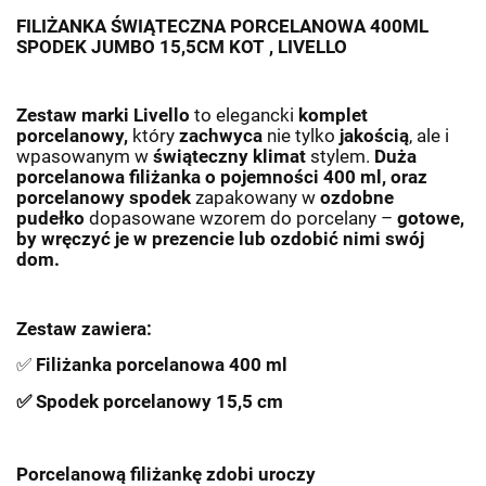
FILIŻANKA ŚWIĄTECZNA PORCELANOWA 400ML
SPODEK JUMBO 15,5CM KOT , LIVELLO
Zestaw marki
Livello
to elegancki
komplet
porcelanowy,
który
zachwyca
nie tylko
jakością
, ale i
wpasowanym w
świąteczny klimat
stylem.
Duża
porcelanowa filiżanka o pojemności 400 ml, oraz
porcelanowy spodek
zapakowany w
ozdobne
pudełko
dopasowane wzorem do porcelany –
gotowe,
by wręczyć je w prezencie lub ozdobić nimi swój
dom.
Zestaw zawiera:
✅
Filiżanka porcelanowa 400 ml
✅
Spodek porcelanowy 15,5 cm
Porcelanową filiżankę zdobi uroczy