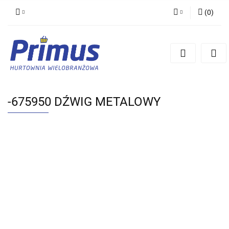
(
0
)
Zaloguj się
Zarejestruj się
Dodaj zgłoszenie
-675950 DŹWIG METALOWY