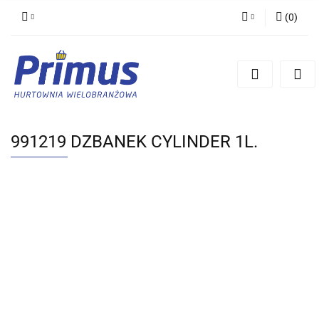
(
0
)
Zaloguj się
Zarejestruj się
Dodaj zgłoszenie
991219 DZBANEK CYLINDER 1L.