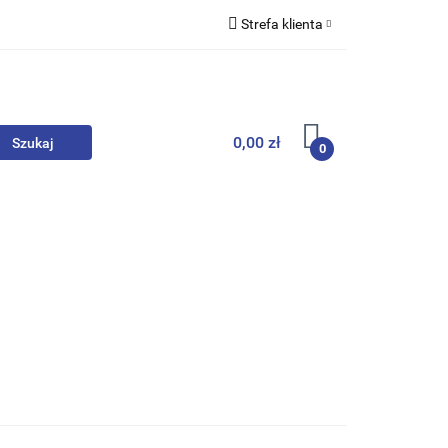
Strefa klienta
we
Zaloguj się
Zarejestruj się
Dodaj zgłoszenie
0,00 zł
0
, Skarpety
Upominki
Zabawki