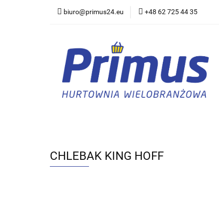
biuro@primus24.eu
+48 62 725 44 35
Artykuły Szkolno-B
Rajstopy, Pończoch
Artykuły Szkolno-Biurowe
Bielizna
CHLEBAK KING HOFF