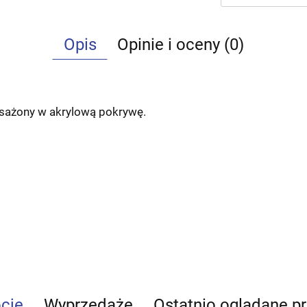
Opis
Opinie i oceny (0)
sażony w akrylową pokrywę.
cje
Wyprzedaże
Ostatnio oglądane p