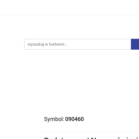
iurowe
Bielizna
Drobne AGD
Produkty Sezono
y, Skarpety
Upominki
Zabawki
Drobne AGD
Produkty Sezonowe
Rajstopy, Pończochy
Symbol:
090460