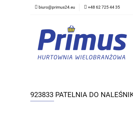
biuro@primus24.eu
+48 62 725 44 35
Artykuły Szkolno-B
Rajstopy, Pończoch
Artykuły Szkolno-Biurowe
Bielizna
923833 PATELNIA DO NALEŚN