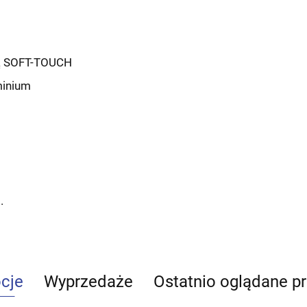
ką SOFT-TOUCH
minium
.
cje
Wyprzedaże
Ostatnio oglądane p