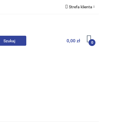
Strefa klienta
we
Zaloguj się
Zarejestruj się
Dodaj zgłoszenie
0,00 zł
0
, Skarpety
Upominki
Zabawki