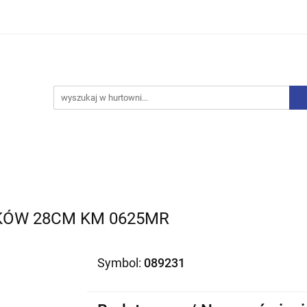
iurowe
Bielizna
Drobne AGD
Produkty Sezono
y, Skarpety
Upominki
Zabawki
Drobne AGD
Produkty Sezonowe
Rajstopy, Pończochy
IKÓW 28CM KM 0625MR
Symbol:
089231