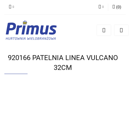
(
0
)
Zaloguj się
Zarejestruj się
Dodaj zgłoszenie
920166 PATELNIA LINEA VULCANO
32CM