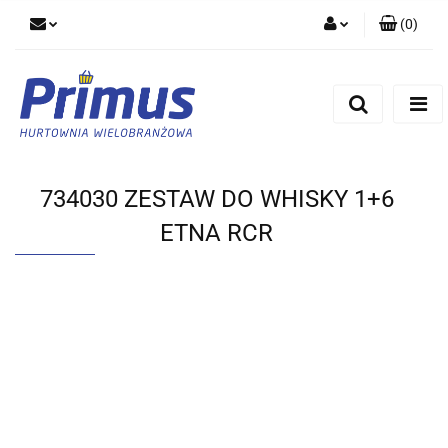
(
0
)
Zaloguj się
Zarejestruj się
Dodaj zgłoszenie
734030 ZESTAW DO WHISKY 1+6
ETNA RCR