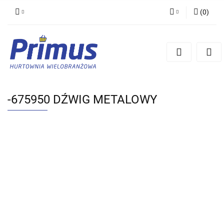
(
0
)
Zaloguj się
Zarejestruj się
Dodaj zgłoszenie
-675950 DŹWIG METALOWY