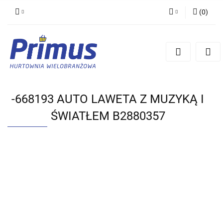
(
0
)
Zaloguj się
Zarejestruj się
Dodaj zgłoszenie
-668193 AUTO LAWETA Z MUZYKĄ I
ŚWIATŁEM B2880357