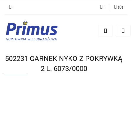
(
0
)
Zaloguj się
Zarejestruj się
Dodaj zgłoszenie
502231 GARNEK NYKO Z POKRYWKĄ
2 L. 6073/0000