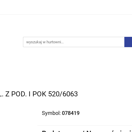
iurowe
Bielizna
Drobne AGD
Produkty Sezono
y, Skarpety
Upominki
Zabawki
Drobne AGD
Produkty Sezonowe
Rajstopy, Pończochy
 Z POD. I POK 520/6063
Symbol:
078419