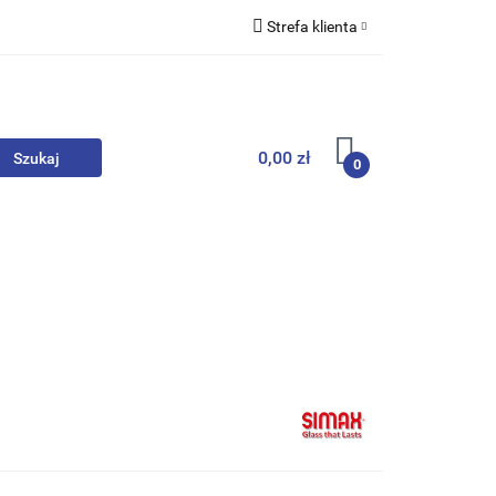
Strefa klienta
we
Zaloguj się
Zarejestruj się
Dodaj zgłoszenie
0,00 zł
0
, Skarpety
Upominki
Zabawki