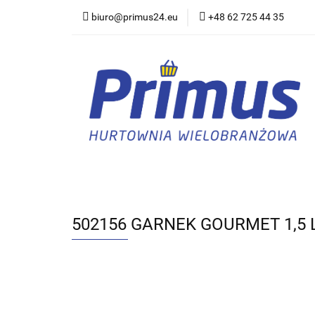
biuro@primus24.eu
+48 62 725 44 35
Artykuły Szkolno-B
Rajstopy, Pończoch
Artykuły Szkolno-Biurowe
Bielizna
502156 GARNEK GOURMET 1,5 L.