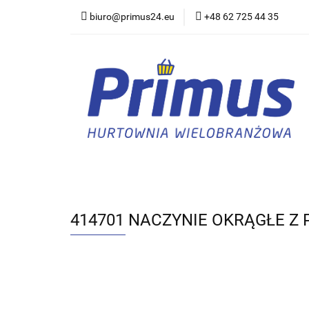
biuro@primus24.eu
+48 62 725 44 35
Artykuły Szkolno-B
Rajstopy, Pończoch
Artykuły Szkolno-Biurowe
Bielizna
414701 NACZYNIE OKRĄGŁE Z P