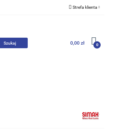
Strefa klienta
we
Zaloguj się
Zarejestruj się
Dodaj zgłoszenie
0,00 zł
0
, Skarpety
Upominki
Zabawki