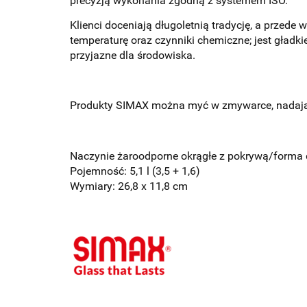
precyzją wykonania zgodną z systemem ISO.
Kl
ienci doceniają długoletnią tradycję, a prze
temperaturę oraz czynniki chemiczne; jest gładki
przyjazne dla środowiska.
P
rodukty SIMAX można myć w zmywarce, nadają s
Naczynie żaroodporne okrągłe z pokrywą/forma d
Pojemność: 5,1 l (3,5 + 1,6)
Wymiary: 26,8 x 11,8 cm