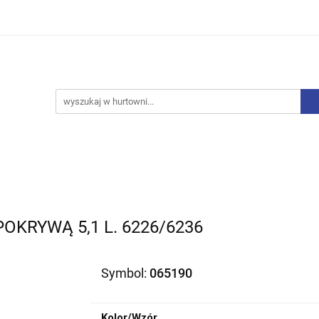
iurowe
Bielizna
Drobne AGD
Produkty Sezono
y, Skarpety
Upominki
Zabawki
Drobne AGD
Produkty Sezonowe
Rajstopy, Pończochy
OKRYWĄ 5,1 L. 6226/6236
Symbol:
065190
Kolor/Wzór