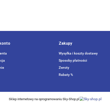
konto
Zakupy
ienta
Wysyłka i koszty dostawy
cja
Sposoby płatności
nie
Zwroty
Rabaty %
Sklep internetowy na oprogramowaniu Sky-Shop.pl