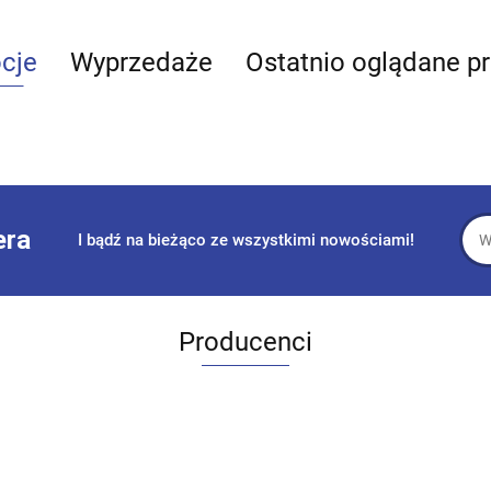
cje
Wyprzedaże
Ostatnio oglądane p
era
I bądź na bieżąco ze wszystkimi nowościami!
Producenci