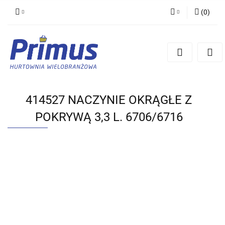
(
0
)
Zaloguj się
Zarejestruj się
Dodaj zgłoszenie
414527 NACZYNIE OKRĄGŁE Z
POKRYWĄ 3,3 L. 6706/6716