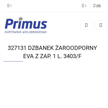
(
0
)
Zaloguj się
Zarejestruj się
Dodaj zgłoszenie
327131 DZBANEK ŻAROODPORNY
EVA Z ZAP. 1 L. 3403/F