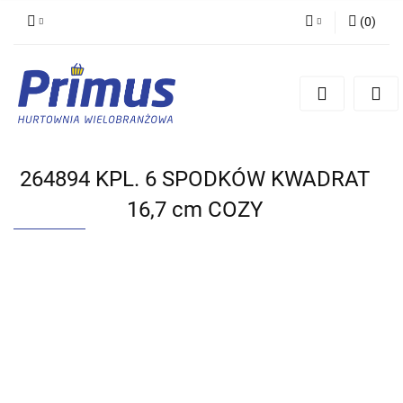
(
0
)
Zaloguj się
Zarejestruj się
Dodaj zgłoszenie
264894 KPL. 6 SPODKÓW KWADRAT
16,7 cm COZY