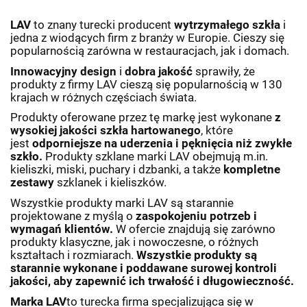
LAV
to znany turecki producent
wytrzymałego szkła
i
jedna z wiodących firm z branży w Europie. Cieszy się
popularnością zarówna w restauracjach, jak i domach.
Innowacyjny design
i
dobra jakość
sprawiły, że
produkty z firmy LAV cieszą się popularnością w 130
krajach w różnych częściach świata.
Produkty oferowane przez tę markę jest wykonane
z
wysokiej jakości szkła hartowanego
, które
jest
odporniejsze na uderzenia i pęknięcia
niż zwykłe
szkło.
Produkty szklane marki LAV obejmują m.in.
kieliszki, miski, puchary i dzbanki, a także
kompletne
zestawy
szklanek i kieliszków.
Wszystkie produkty marki LAV są starannie
projektowane z myślą o
zaspokojeniu potrzeb i
wymagań klientów.
W ofercie znajdują się zarówno
produkty klasyczne, jak i nowoczesne, o różnych
kształtach i rozmiarach.
Wszystkie produkty są
starannie wykonane i poddawane surowej kontroli
jakości, aby zapewnić ich trwałość i długowieczność.
Marka LAV
to turecka firma specjalizująca się w