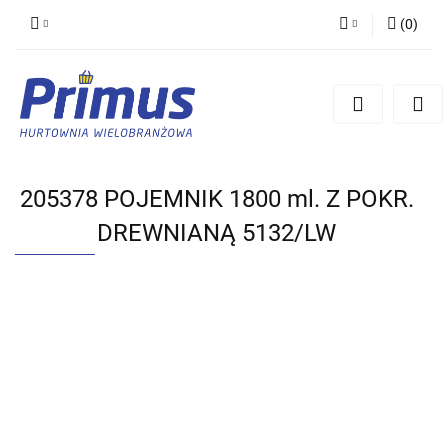
(
0
)
Zaloguj się
Zarejestruj się
Dodaj zgłoszenie
205378 POJEMNIK 1800 ml. Z POKR.
DREWNIANĄ 5132/LW