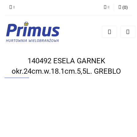
(
0
)
Zaloguj się
Zarejestruj się
Dodaj zgłoszenie
140492 ESELA GARNEK
okr.24cm.w.18.1cm.5,5L. GREBLO