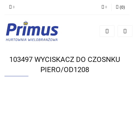
(
0
)
Zaloguj się
Zarejestruj się
Dodaj zgłoszenie
103497 WYCISKACZ DO CZOSNKU
PIERO/OD1208