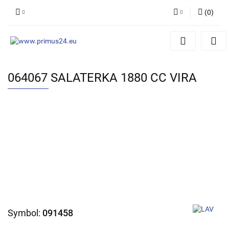
(
0
)
Zaloguj się
Zarejestruj się
Dodaj zgłoszenie
064067 SALATERKA 1880 CC VIRA
Symbol:
091458