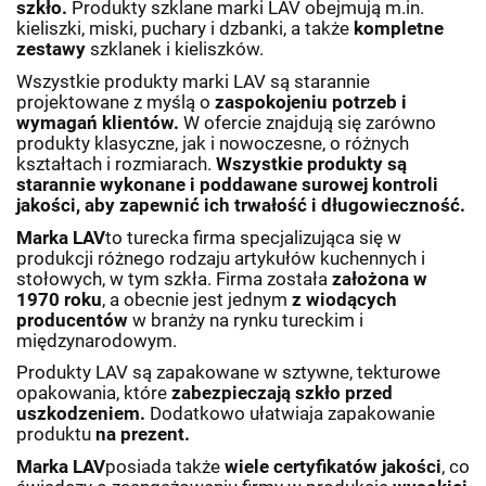
szkło.
Produkty szklane marki LAV obejmują m.in.
kieliszki, miski, puchary i dzbanki, a także
kompletne
zestawy
szklanek i kieliszków.
Wszystkie produkty marki LAV są starannie
projektowane z myślą o
zaspokojeniu potrzeb i
wymagań klientów.
W ofercie znajdują się zarówno
produkty klasyczne, jak i nowoczesne, o różnych
kształtach i rozmiarach.
Wszystkie produkty są
starannie wykonane i poddawane surowej kontroli
jakości, aby zapewnić ich trwałość i długowieczność.
Marka LAV
to turecka firma specjalizująca się w
produkcji różnego rodzaju artykułów kuchennych i
stołowych, w tym szkła. Firma została
założona w
1970 roku
, a obecnie jest jednym
z wiodących
producentów
w branży na rynku tureckim i
międzynarodowym.
Produkty LAV są zapakowane w sztywne, tekturowe
opakowania, które
zabezpieczają szkło przed
uszkodzeniem.
Dodatkowo ułatwiaja zapakowanie
produktu
na prezent.
Marka LAV
posiada także
wiele certyfikatów jakości
, co