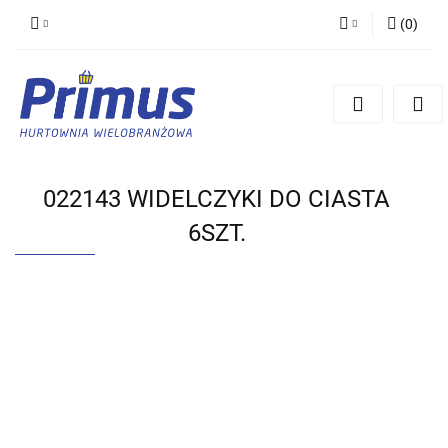
(
0
)
Zaloguj się
Zarejestruj się
Dodaj zgłoszenie
022143 WIDELCZYKI DO CIASTA
6SZT.