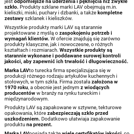
jest
odporniejsze na uderzenia i pęknięcia
niż zwykłe
szkło.
Produkty szklane marki LAV obejmują m.in.
kieliszki, miski, puchary i dzbanki, a także
kompletne
zestawy
szklanek i kieliszków.
Wszystkie produkty marki LAV są starannie
projektowane z myślą o
zaspokojeniu potrzeb i
wymagań klientów.
W ofercie znajdują się zarówno
produkty klasyczne, jak i nowoczesne, o różnych
kształtach i rozmiarach.
Wszystkie produkty są
starannie wykonane i poddawane surowej kontroli
jakości, aby zapewnić ich trwałość i długowieczność.
Marka LAV
to turecka firma specjalizująca się w
produkcji różnego rodzaju artykułów kuchennych i
stołowych, w tym szkła. Firma została
założona w
1970 roku
, a obecnie jest jednym
z wiodących
producentów
w branży na rynku tureckim i
międzynarodowym.
Produkty LAV są zapakowane w sztywne, tekturowe
opakowania, które
zabezpieczają szkło przed
uszkodzeniem.
Dodatkowo ułatwiaja zapakowanie
produktu
na prezent.
Marka LAV
posiada także
wiele certyfikatów jakości
, co